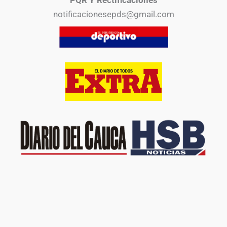
PQR Y Rectificaciones
notificacionesepds@gmail.com