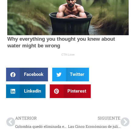
Facebook
Twitter
LinkedIn
Pinterest
Prev
Nex
ANTERIOR
SIGUIENTE
Colombia quedó eliminada en los octavos de final tras caer por penales ante Suiza
Las Cinco Económicas de julio: Nuevo gobierno, el pico de las tasas y el boom de la Inteligencia Artificial