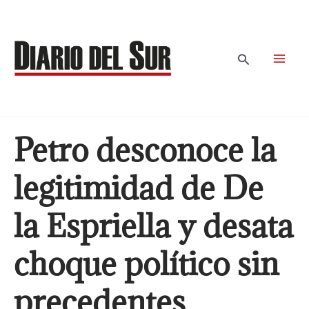
Ir
al
contenido
Buscar
Petro desconoce la
legitimidad de De
la Espriella y desata
choque político sin
precedentes