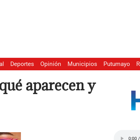
al
Deportes
Opinión
Municipios
Putumayo
R
 qué aparecen y