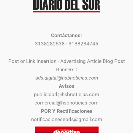
Contáctanos:
3138282538 - 3138284745
Post or Link Insertion - Advertising Article Blog Post
Banners
:
ads.digital@hsbnoticias.com
Avisos
publicidad@hsbnoticias.com
comercial@hsbnoticias.com
PQR Y Rectificaciones
notificacionesepds@gmail.com