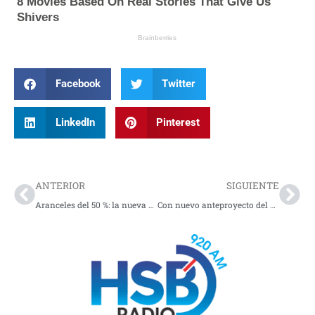
Facebook
Twitter
LinkedIn
Pinterest
Prev
Nex
ANTERIOR
SIGUIENTE
Aranceles del 50 %: la nueva amenaza de Trump a países que suministren armas a Irán
Con nuevo anteproyecto del Presupuesto General de la Nación, Gobierno busca incrementar el PIB del 2,6 % a 3 % en 2027