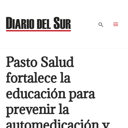
Ir
al
contenido
Buscar
Pasto Salud
fortalece la
educación para
prevenir la
automedicación y