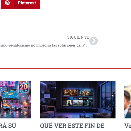
Pinterest
Next
SIGUIENTE
«El uribismo-peñalosismo no impedirá las soluciones del POT»: Claudia López
RÁ SU
QUÉ VER ESTE FIN DE
Ve