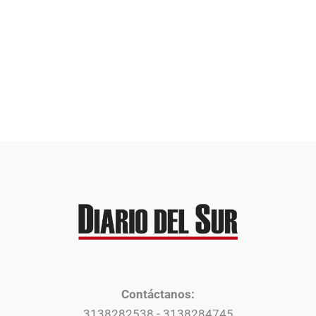
Contáctanos:
3138282538 - 3138284745