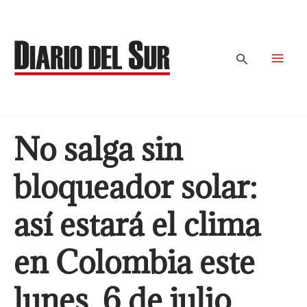
Ir
al
contenido
Buscar
No salga sin
bloqueador solar:
así estará el clima
en Colombia este
lunes, 6 de julio,