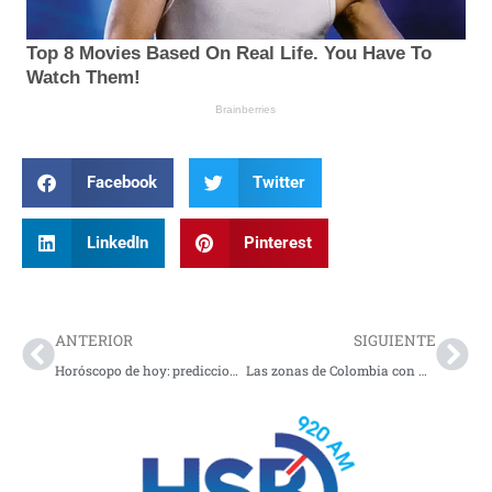
Facebook
Twitter
LinkedIn
Pinterest
Prev
Nex
ANTERIOR
SIGUIENTE
Horóscopo de hoy: predicciones para el 6 de julio de 2026
Las zonas de Colombia con mayor amenaza sísmica; estos son los departamentos más vulnerables a un sismo