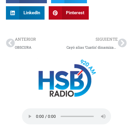
LinkedIn
Pinterest
Prev
Nex
ANTERIOR
SIGUIENTE
OBSCURA
Cayó alias ‘Cuatín’ dinamizador de delitos ambientales en Cauca y Valle