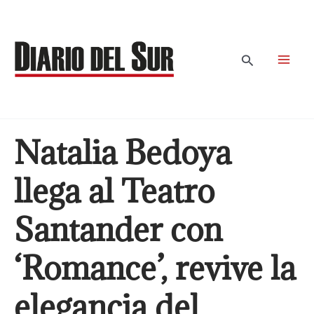
Ir
al
contenido
Buscar
Natalia Bedoya
llega al Teatro
Santander con
‘Romance’, revive la
elegancia del