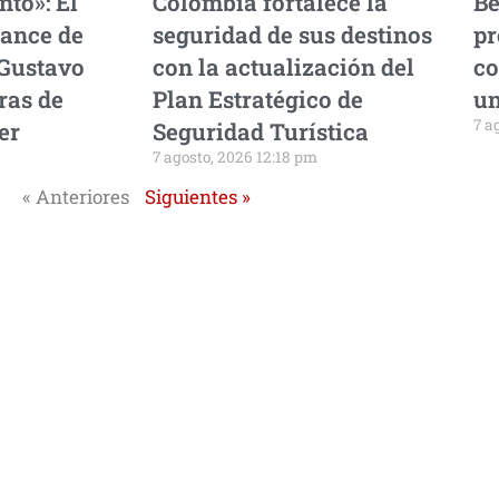
to»: El
Colombia fortalece la
Be
ance de
seguridad de sus destinos
pr
Gustavo
con la actualización del
co
ras de
Plan Estratégico de
un
7 a
er
Seguridad Turística
7 agosto, 2026 12:18 pm
« Anteriores
Siguientes »