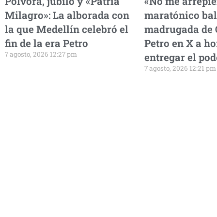
Pólvora, júbilo y «Patria
«No me arrepien
Milagro»: La alborada con
maratónico bal
la que Medellín celebró el
madrugada de 
fin de la era Petro
Petro en X a ho
7 agosto, 2026 12:27 pm
entregar el pod
7 agosto, 2026 12:21 pm