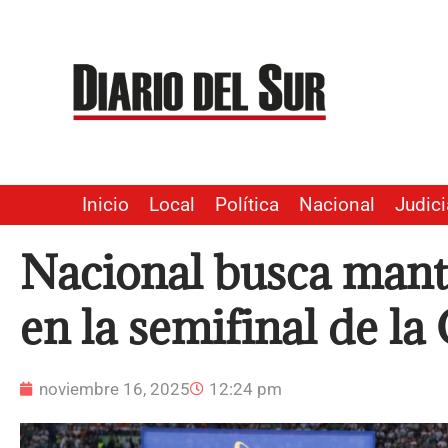
Ir
al
contenido
Inicio
Local
Política
Nacional
Judici
Nacional busca mante
en la semifinal de l
noviembre 16, 2025
12:24 pm