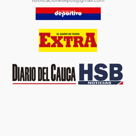
notificacionesepds@gmail.com