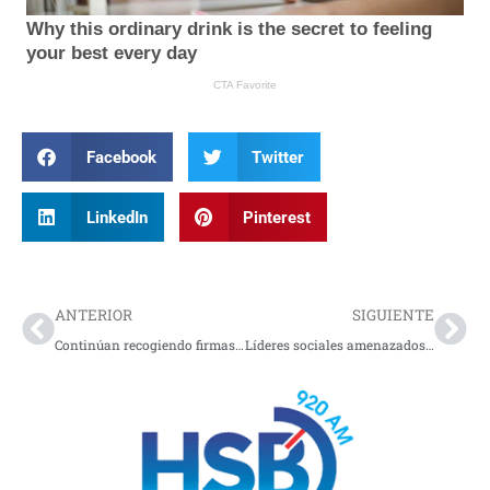
Facebook
Twitter
LinkedIn
Pinterest
Prev
Nex
ANTERIOR
SIGUIENTE
Continúan recogiendo firmas para revocar mandato del alcalde de Ipiales
Líderes sociales amenazados por ELN