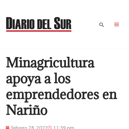
Ir
al
contenido
Buscar
Minagricultura
apoya a los
emprendedores en
Nariño
febrero 28, 2022
11:39 pm