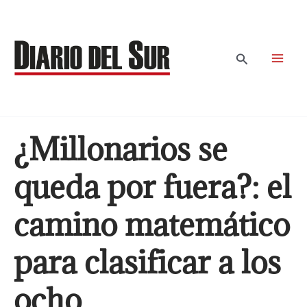
Ir
al
contenido
Buscar
¿Millonarios se
queda por fuera?: el
camino matemático
para clasificar a los
ocho