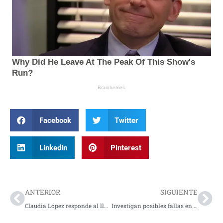
Facebook
Twitter
LinkedIn
Pinterest
Prev
Nex
ANTERIOR
SIGUIENTE
Claudia López responde al llamado de Iván Cepeda y genera nuevas reacciones en la contienda presidencial
Investigan posibles fallas en la custodia tras la fuga de alias ‘Tito’ en Pasto