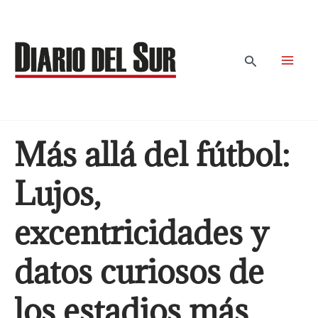
Ir
al
contenido
Buscar
Más allá del fútbol:
Lujos,
excentricidades y
datos curiosos de
los estadios más