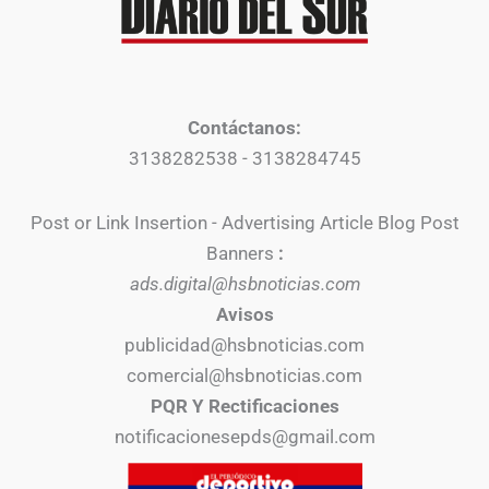
Contáctanos:
3138282538 - 3138284745
Post or Link Insertion - Advertising Article Blog Post
Banners
:
ads.digital@hsbnoticias.com
Avisos
publicidad@hsbnoticias.com
comercial@hsbnoticias.com
PQR Y Rectificaciones
notificacionesepds@gmail.com