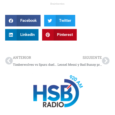
Facebook
Twitter
LinkedIn
Pinterest
Prev
Nex
ANTERIOR
SIGUIENTE
Timberwolves vs Spurs: duelo vibrante en los playoffs de la NBA 2026
Leonel Messi y Bad Bunny protagonizan gran comercial del mundial