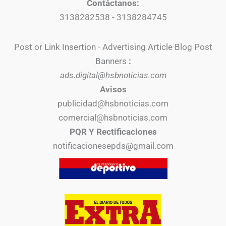
Contáctanos:
3138282538 - 3138284745
Post or Link Insertion - Advertising Article Blog Post
Banners
:
ads.digital@hsbnoticias.com
Avisos
publicidad@hsbnoticias.com
comercial@hsbnoticias.com
PQR Y Rectificaciones
notificacionesepds@gmail.com