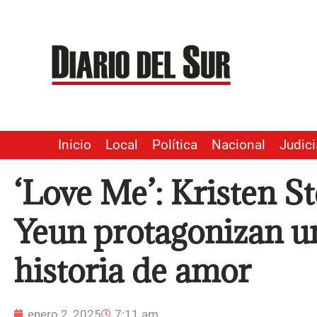
Ir
al
contenido
Inicio
Local
Política
Nacional
Judici
‘Love Me’: Kristen S
Yeun protagonizan un
historia de amor
enero 2, 2025
7:11 am