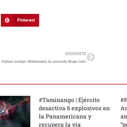
Pinterest
Next
SIGUIENTE
Fallece Jocelyn Wildenstein, la conocida ‘Mujer Gato’
#Taminango | Ejército
#P
desactiva 6 explosivos en
Ar
la Panamericana y
am
recupera la vía
“g