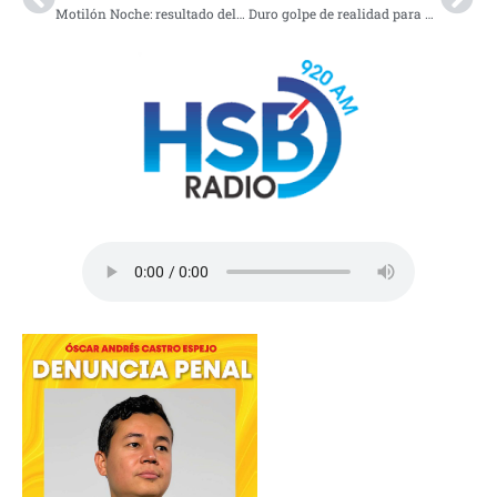
Motilón Noche: resultado del último sorteo del martes 29 de abril de 2025
Duro golpe de realidad para Deportivo Pasto: fue goleado por Nacional en Medellín