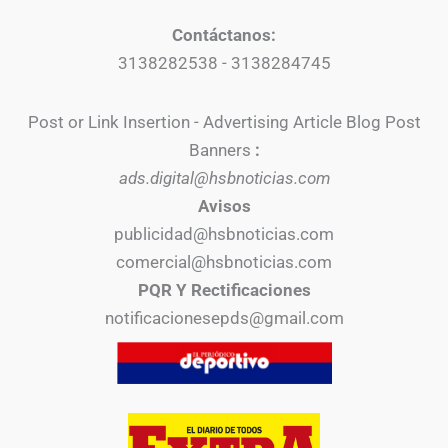
Contáctanos:
3138282538 - 3138284745
Post or Link Insertion - Advertising Article Blog Post
Banners
:
ads.digital@hsbnoticias.com
Avisos
publicidad@hsbnoticias.com
comercial@hsbnoticias.com
PQR Y Rectificaciones
notificacionesepds@gmail.com