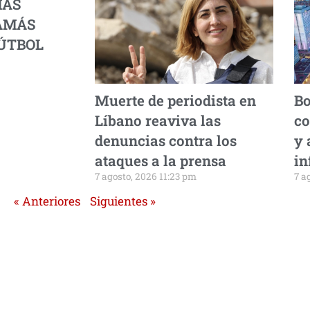
MÁS
AMÁS
FÚTBOL
Muerte de periodista en
Bo
Líbano reaviva las
co
denuncias contra los
y 
ataques a la prensa
in
7 agosto, 2026 11:23 pm
7 a
« Anteriores
Siguientes »