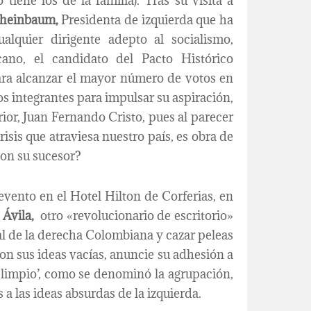
tiene los de la familia). Tras su visita a
Sheinbaum,
Presidenta de izquierda que ha
quier dirigente adepto al socialismo,
ano, el candidato del Pacto Histórico
ara alcanzar el mayor número de votos en
os integrantes para impulsar su aspiración,
rior, Juan Fernando Cristo, pues al parecer
risis que atraviesa nuestro país, es obra de
con su sucesor?
 evento en el Hotel Hilton de Corferias, en
l Ávila,
otro «revolucionario de escritorio»
al de la derecha Colombiana y cazar peleas
n sus ideas vacías, anuncie su adhesión a
 limpio’, como se denominó la agrupación,
a las ideas absurdas de la izquierda.