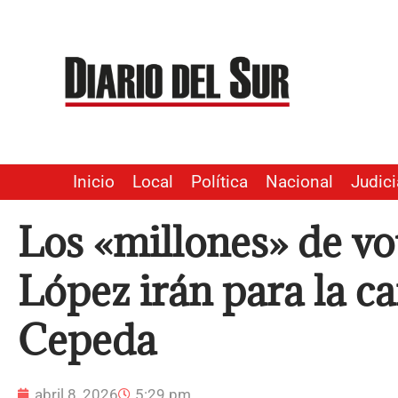
Ir
al
contenido
Inicio
Local
Política
Nacional
Judici
Los «millones» de vo
López irán para la c
Cepeda
abril 8, 2026
5:29 pm