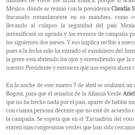
millones de votos (de firma irónica, porque si acaso 
México, donde se reunió con la presidenta
Claudia 
fracasado rotundamente en su mandato, como cual
llevando al colapso la seguridad del país Mexic
intensificará su agenda y los eventos de campaña p
los siguientes dos meses. Y eso implica recibir a nuev
pues a la fecha solo ha entrado el exministro del Inte
la gente está abriendo los ojos y entendiendo que la c
nuestro Presidente y entonces qué nos espera ahora 
En la noche de este martes 7 de abril se realizará un
Bogotá, para que el senador de la Alianza Verde
Arie
que no ha hecho nada por el país, aparte de hablar m
con cuanta persona decente que no esté de acuerdo co
la campaña. Se espera que en el ‘Escuadrón del voto
entren más congresistas verdes que han sido cercanos 