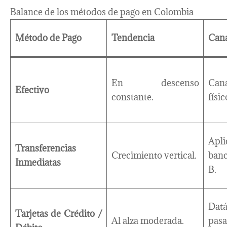
Balance de los métodos de pago en Colombia
Método de Pago
Tendencia
Cana
En descenso
Cana
Efectivo
constante.
físic
Apl
Transferencias
Crecimiento vertical.
banc
Inmediatas
B.
Da
Tarjetas de Crédito /
Al alza moderada.
pa