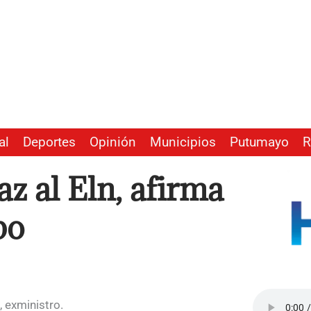
al
Deportes
Opinión
Municipios
Putumayo
R
z al Eln, afirma
po