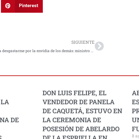
Pinterest
Next
SIGUIENTE
No voy a desgastarme por la envidia de los demás: ministro de Transporte
DON LUIS FELIPE, EL
A
 LA
VENDEDOR DE PANELA
E
DE CAQUETÁ, ESTUVO EN
PR
NA DE
LA CEREMONIA DE
U
POSESIÓN DE ABELARDO
F
8 a
.
DE LA ESPRIELLA EN