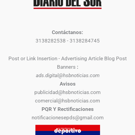
Contáctanos:
3138282538 - 3138284745
Post or Link Insertion - Advertising Article Blog Post
Banners
:
ads.digital@hsbnoticias.com
Avisos
publicidad@hsbnoticias.com
comercial@hsbnoticias.com
PQR Y Rectificaciones
notificacionesepds@gmail.com