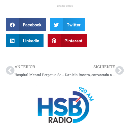
Facebook
Twitter
LinkedIn
Pinterest
Prev
Nex
ANTERIOR
SIGUIENTE
Hospital Mental Perpetuo Socorro en Pasto alerta sobreocupación
Daniela Rosero, convocada a la Selección Colombia de médicos de fútbol 7