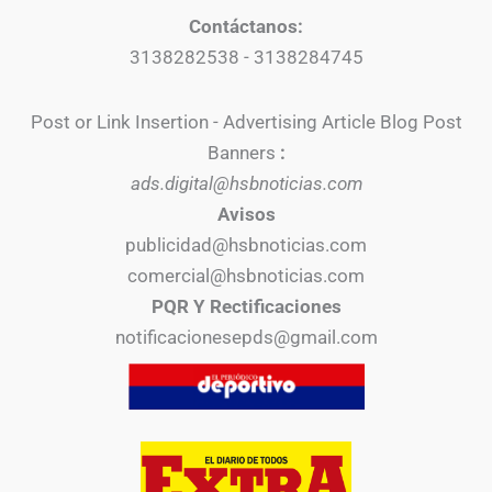
Contáctanos:
3138282538 - 3138284745
Post or Link Insertion - Advertising Article Blog Post
Banners
:
ads.digital@hsbnoticias.com
Avisos
publicidad@hsbnoticias.com
comercial@hsbnoticias.com
PQR Y Rectificaciones
notificacionesepds@gmail.com