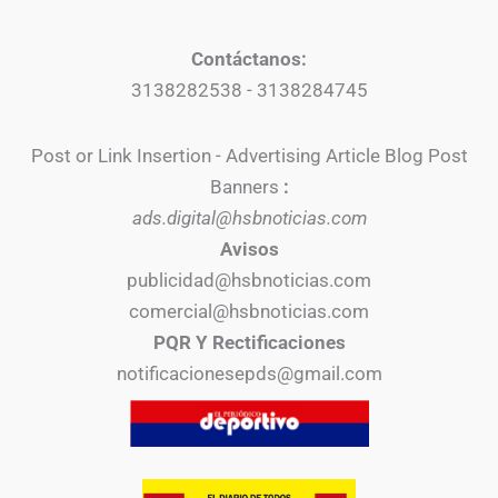
Contáctanos:
3138282538 - 3138284745
Post or Link Insertion - Advertising Article Blog Post
Banners
:
ads.digital@hsbnoticias.com
Avisos
publicidad@hsbnoticias.com
comercial@hsbnoticias.com
PQR Y Rectificaciones
notificacionesepds@gmail.com