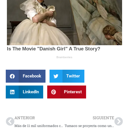
Facebook
Twitter
LinkedIn
Pinterest
Prev
Nex
ANTERIOR
SIGUIENTE
Más de 11 mil uniformados custodiarán la jornada electoral en Nariño
Tumaco se proyecta como uno de los mejores destinos turísticos del país