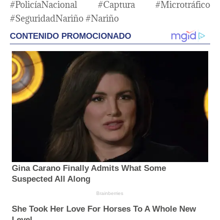
#PolicíaNacional #Captura #Microtráfico
#SeguridadNariño #Nariño