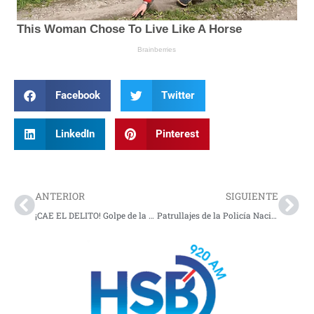
Facebook
Twitter
LinkedIn
Pinterest
Prev
Nex
ANTERIOR
SIGUIENTE
¡CAE EL DELITO! Golpe de la Policía deja capturas, droga y arma artesanal fuera de las calles
Patrullajes de la Policía Nacional permitieron el hallazgo de un cargamento de cocaína en el corregimiento de Curcuel