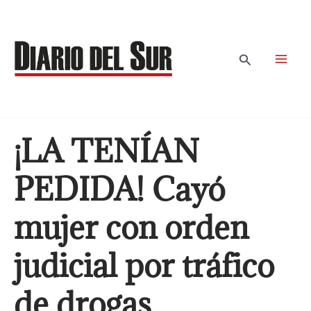
Ir
al
contenido
Buscar
¡LA TENÍAN
PEDIDA! Cayó
mujer con orden
judicial por tráfico
de drogas