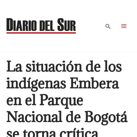
Ir
al
contenido
Buscar
La situación de los
indígenas Embera
en el Parque
Nacional de Bogotá
se torna crítica