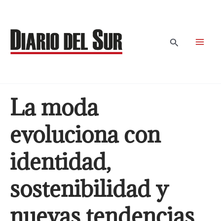
Ir
al
contenido
Buscar
La moda
evoluciona con
identidad,
sostenibilidad y
nuevas tendencias