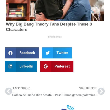
Facebook
Twitter
LinkedIn
Pinterest
Prev
Nex
ANTERIOR
SIGUIENTE
Golazo de Lucho Díaz desata la euforia y vuelve a brillar en el fútbol internacional
Peso Pluma genera polémica en redes y divide opiniones