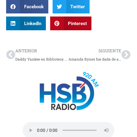
Facebook
Twitter
LinkedIn
Pinterest
Prev
Nex
ANTERIOR
SIGUIENTE
Daddy Yankee en Biblioteca del Congreso de USA, “La Gasolina”
Amanda Bynes fue dada de alta del hospital psiquiátrico