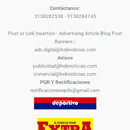
Contáctanos:
3138282538 - 3138284745
Post or Link Insertion - Advertising Article Blog Post
Banners
:
ads.digital@hsbnoticias.com
Avisos
publicidad@hsbnoticias.com
comercial@hsbnoticias.com
PQR Y Rectificaciones
notificacionesepds@gmail.com