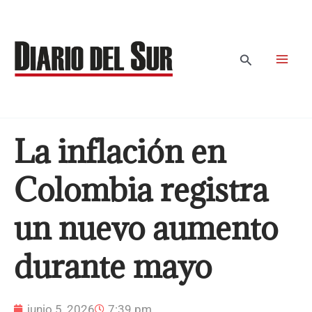
Ir
al
contenido
Buscar
La inflación en
Colombia registra
un nuevo aumento
durante mayo
junio 5, 2026
7:39 pm