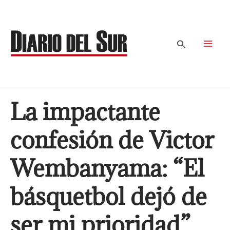
Ir
al
contenido
Buscar
La impactante
confesión de Victor
Wembanyama: “El
básquetbol dejó de
ser mi prioridad”