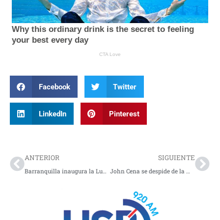
Facebook
Twitter
LinkedIn
Pinterest
Prev
Nex
ANTERIOR
SIGUIENTE
Barranquilla inaugura la Luna del Río, la noria más grande del país y nuevo ícono del Gran Malecón
John Cena se despide de la WWE luego de 23 años y 17 campeonatos mundiales