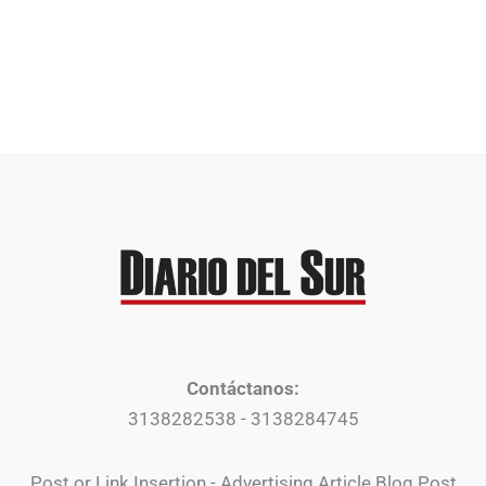
Contáctanos:
3138282538 - 3138284745
Post or Link Insertion - Advertising Article Blog Post