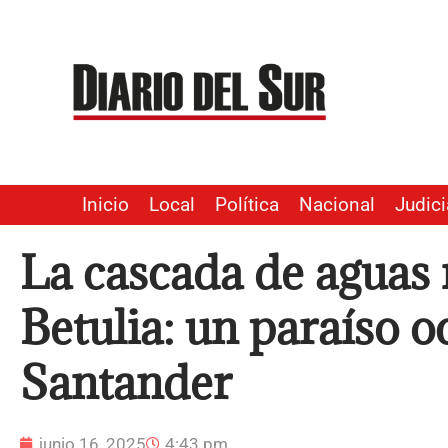
Ir
al
contenido
Inicio
Local
Política
Nacional
Judici
La cascada de aguas 
Betulia: un paraíso o
Santander
junio 16, 2025
4:43 pm