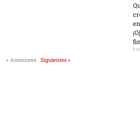
Qu
cr
em
¡O
fi
6 a
« Anteriores
Siguientes »