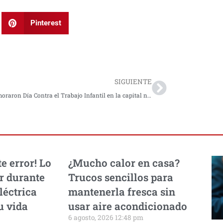
Pinterest
Next
SIGUIENTE
Conmemoraron Día Contra el Trabajo Infantil en la capital nariñense
e error! Lo
¿Mucho calor en casa?
r durante
Trucos sencillos para
léctrica
mantenerla fresca sin
u vida
usar aire acondicionado
6 agosto, 2026 12:48 pm