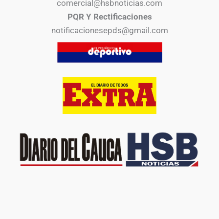
comercial@hsbnoticias.com
PQR Y Rectificaciones
notificacionesepds@gmail.com