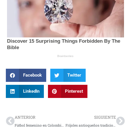
Facebook
Twitter
LinkedIn
Pinterest
Prev
Nex
ANTERIOR
SIGUIENTE
Fútbol femenino en Colombia: de la lucha amateur a potencia regional en la Liga de Naciones Conmebol
Fríjoles antioqueños tradicionales