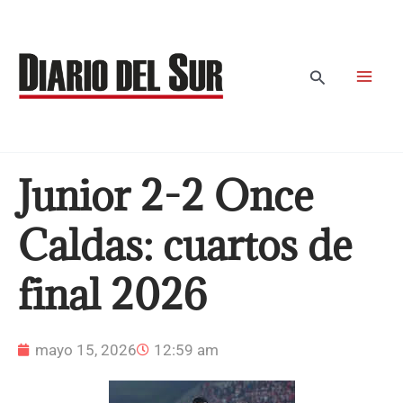
Ir
al
contenido
Buscar
Junior 2-2 Once
Caldas: cuartos de
final 2026
mayo 15, 2026
12:59 am