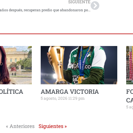
SIGUIENTE
Treinta años después, recuperan predio que abandonaron por temor a las Farc
OLÍTICA
AMARGA VICTORIA
F
5 agosto, 2026 11:29 pm
C
5 a
« Anteriores
Siguientes »