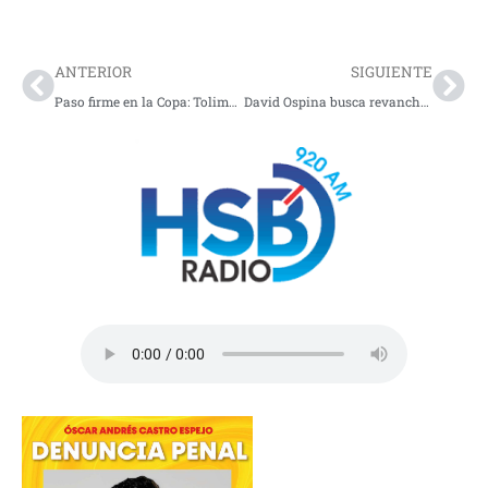
Prev
Nex
ANTERIOR
SIGUIENTE
Paso firme en la Copa: Tolima triunfa fuera de casa y define en Ibagué
David Ospina busca revancha contra Millonarios…