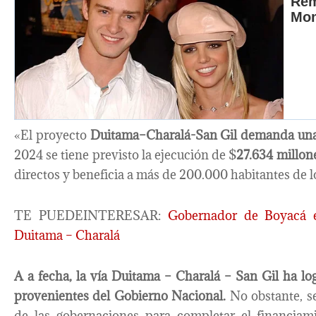
«El proyecto
Duitama–Charalá-San Gil demanda una 
2024 se tiene previsto la ejecución de $
27.634 millon
directos y beneficia a más de 200.000 habitantes de
TE PUEDEINTERESAR:
Gobernador de Boyacá en
Duitama – Charalá
A a fecha, la vía Duitama – Charalá – San Gil ha l
provenientes del Gobierno Nacional.
No obstante, se
de las gobernaciones para completar el financiami