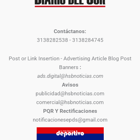
Contáctanos:
3138282538 - 3138284745
Post or Link Insertion - Advertising Article Blog Post
Banners
:
ads.digital@hsbnoticias.com
Avisos
publicidad@hsbnoticias.com
comercial@hsbnoticias.com
PQR Y Rectificaciones
notificacionesepds@gmail.com