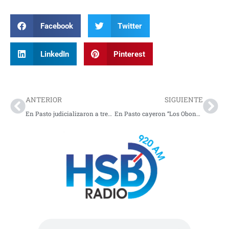
Facebook
Twitter
LinkedIn
Pinterest
Prev
Nex
ANTERIOR
SIGUIENTE
En Pasto judicializaron a tres integrantes de una familia por tortura y secuestro
En Pasto cayeron “Los Obonuco” por comercializar estupefacientes