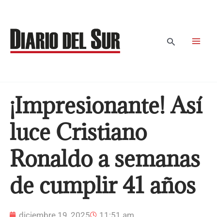
Ir
al
contenido
Buscar
¡Impresionante! Así
luce Cristiano
Ronaldo a semanas
de cumplir 41 años
diciembre 19, 2025
11:51 am