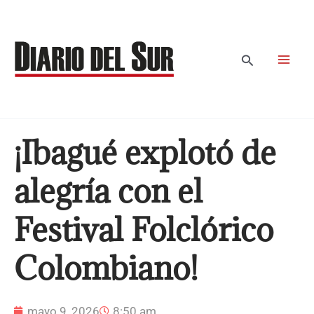
Ir
al
contenido
Buscar
¡Ibagué explotó de
alegría con el
Festival Folclórico
Colombiano!
mayo 9, 2026
8:50 am