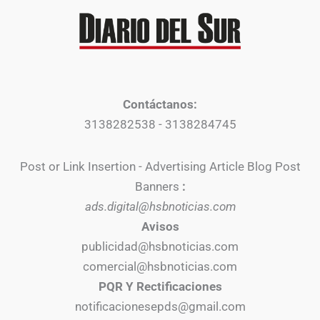
Contáctanos:
3138282538 - 3138284745
Post or Link Insertion - Advertising Article Blog Post
Banners
:
ads.digital@hsbnoticias.com
Avisos
publicidad@hsbnoticias.com
comercial@hsbnoticias.com
PQR Y Rectificaciones
notificacionesepds@gmail.com