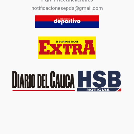
notificacionesepds@gmail.com