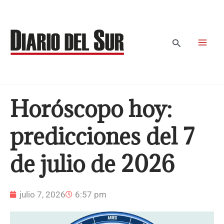
Ir
al
contenido
Buscar
Horóscopo hoy:
predicciones del 7
de julio de 2026
julio 7, 2026
6:57 pm