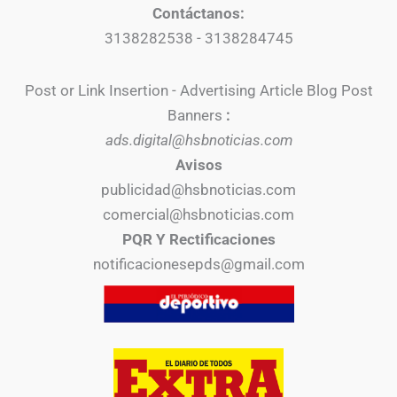
Contáctanos:
3138282538 - 3138284745
Post or Link Insertion - Advertising Article Blog Post
Banners
:
ads.digital@hsbnoticias.com
Avisos
publicidad@hsbnoticias.com
comercial@hsbnoticias.com
PQR Y Rectificaciones
notificacionesepds@gmail.com