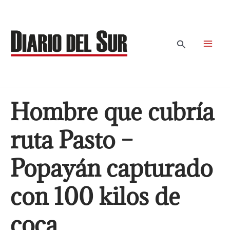
Ir
al
contenido
Buscar
Hombre que cubría
ruta Pasto –
Popayán capturado
con 100 kilos de
coca