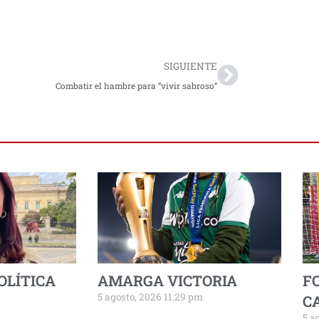
Next
SIGUIENTE
Combatir el hambre para “vivir sabroso”
OLÍTICA
AMARGA VICTORIA
F
5 agosto, 2026 11:29 pm
C
5 a