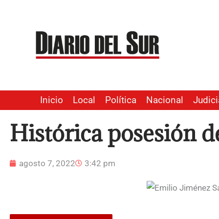
Ir
al
contenido
Inicio
Local
Política
Nacional
Judici
Histórica posesión d
agosto 7, 2022
3:42 pm