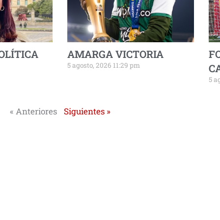
OLÍTICA
AMARGA VICTORIA
F
5 agosto, 2026 11:29 pm
C
5 a
« Anteriores
Siguientes »