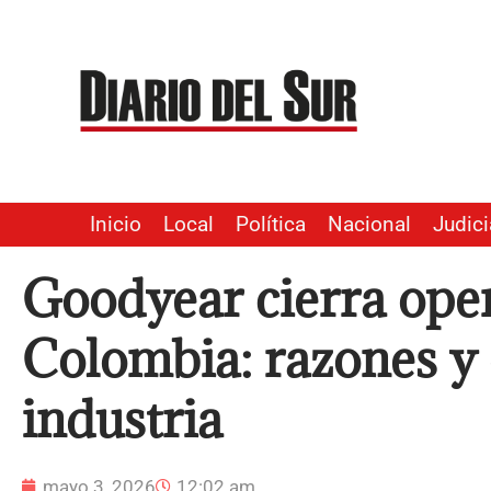
Ir
al
contenido
Inicio
Local
Política
Nacional
Judici
Goodyear cierra ope
Colombia: razones y 
industria
mayo 3, 2026
12:02 am