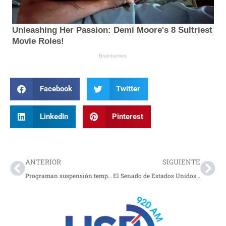
Facebook
Twitter
LinkedIn
Pinterest
Prev
Nex
ANTERIOR
SIGUIENTE
Programan suspensión temporal del servicio de energía en Nariño y La Florida
El Senado de Estados Unidos aprueba medida para limitar la guerra con Irán