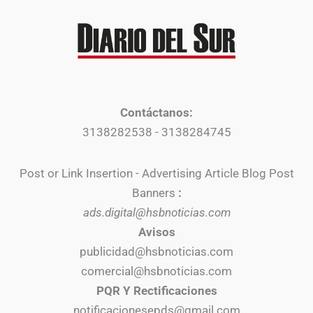
Contáctanos:
3138282538 - 3138284745
Post or Link Insertion - Advertising Article Blog Post
Banners
:
ads.digital@hsbnoticias.com
Avisos
publicidad@hsbnoticias.com
comercial@hsbnoticias.com
PQR Y Rectificaciones
notificacionesepds@gmail.com