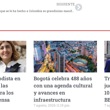
SIGUIENTE
El daño que se le ha hecho a Colombia es grandísimo manifestó Enrique Peñalosa
odista en
Bogotá celebra 488 años
Tr
 las
con una agenda cultural
ju
ra los
y avances en
10
ensa
infraestructura
B
7 agosto, 2026 11:19 pm
7 a