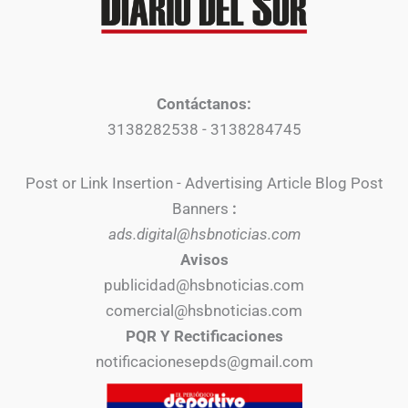
Contáctanos:
3138282538 - 3138284745
Post or Link Insertion - Advertising Article Blog Post
Banners
:
ads.digital@hsbnoticias.com
Avisos
publicidad@hsbnoticias.com
comercial@hsbnoticias.com
PQR Y Rectificaciones
notificacionesepds@gmail.com