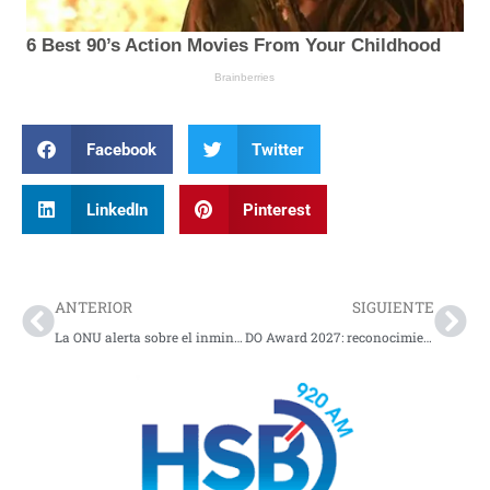
Facebook
Twitter
LinkedIn
Pinterest
Prev
Nex
ANTERIOR
SIGUIENTE
La ONU alerta sobre el inminente regreso de El Niño y pide acciones urgentes
DO Award 2027: reconocimiento internacional al turismo responsable