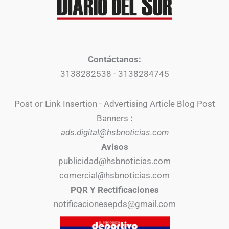
Contáctanos:
3138282538 - 3138284745
Post or Link Insertion - Advertising Article Blog Post
Banners
:
ads.digital@hsbnoticias.com
Avisos
publicidad@hsbnoticias.com
comercial@hsbnoticias.com
PQR Y Rectificaciones
notificacionesepds@gmail.com