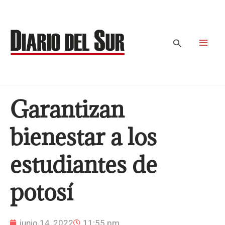
Ir
al
contenido
Buscar
Garantizan
bienestar a los
estudiantes de
potosí
junio 14, 2022
11:55 pm